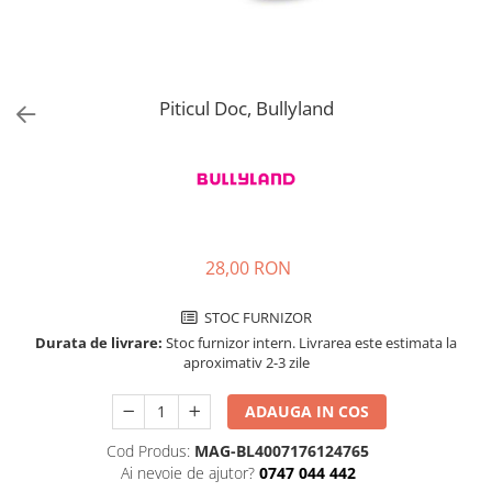
Jucarii de rol
Decoratiuni
Jucarii educative
Figurine jucarii mici
Jucarii electronice
Piticul Doc, Bullyland
Jucarii interactive
Frumusete si Bijuterii
Jocuri de societate
28,00 RON
STOC FURNIZOR
Durata de livrare:
Stoc furnizor intern. Livrarea este estimata la
aproximativ 2-3 zile
ADAUGA IN COS
Cod Produs:
MAG-BL4007176124765
Ai nevoie de ajutor?
0747 044 442