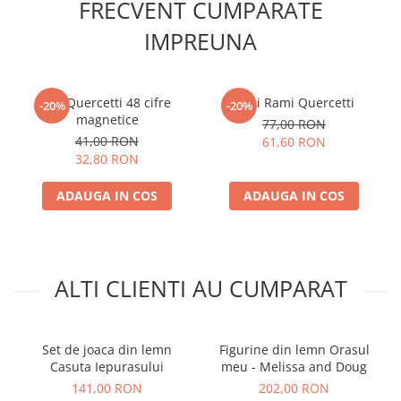
FRECVENT CUMPARATE
IMPREUNA
Set Quercetti 48 cifre
Mini Rami Quercetti
-20%
-20%
magnetice
77,00 RON
41,00 RON
61,60 RON
32,80 RON
ADAUGA IN COS
ADAUGA IN COS
ALTI CLIENTI AU CUMPARAT
Set de joaca din lemn
Figurine din lemn Orasul
Casuta Iepurasului
meu - Melissa and Doug
141,00 RON
202,00 RON