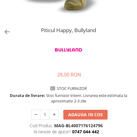
Jucarii de rol
Decoratiuni
Jucarii educative
Figurine jucarii mici
Jucarii electronice
Piticul Happy, Bullyland
Jucarii interactive
Frumusete si Bijuterii
Jocuri de societate
28,00 RON
STOC FURNIZOR
Durata de livrare:
Stoc furnizor intern. Livrarea este estimata la
aproximativ 2-3 zile
ADAUGA IN COS
Cod Produs:
MAG-BL4007176124796
Ai nevoie de ajutor?
0747 044 442