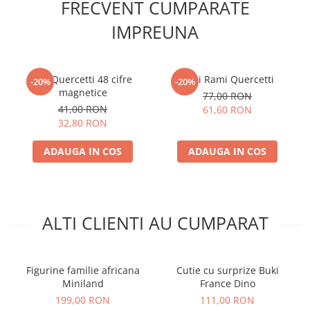
FRECVENT CUMPARATE
IMPREUNA
Set Quercetti 48 cifre
Mini Rami Quercetti
-20%
-20%
magnetice
77,00 RON
41,00 RON
61,60 RON
32,80 RON
ADAUGA IN COS
ADAUGA IN COS
ALTI CLIENTI AU CUMPARAT
Figurine familie africana
Cutie cu surprize Buki
Miniland
France Dino
199,00 RON
111,00 RON