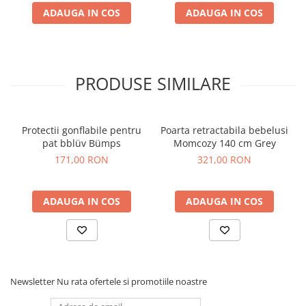
ADAUGA IN COS
ADAUGA IN COS
Dimensiuni: 73.5-104 x 3 x 76 cm.
Material: Lemn pin.
Componente din plastic: 100% polipropilena.
Conform cu standardul de siguranta: EN 1930:2011.
Intretinere: Folositi o carpa umeda si uscati imediat.
PRODUSE SIMILARE
ATENTIE:
nu lasati niciodata copilul nesupravegheat. Cititi
instructiunile inainte de instalare, deoarece instalarea
incorecta poate fi periculoasa. Aceasta poarta de siguranta
este potrivita pentru copiii cu varsta de pana la 24 de luni.
Protectii gonflabile pentru
Poarta retractabila bebelusi
pat bblüv Bümps
Momcozy 140 cm Grey
171,00 RON
321,00 RON
ADAUGA IN COS
ADAUGA IN COS
Newsletter
Nu rata ofertele si promotiile noastre