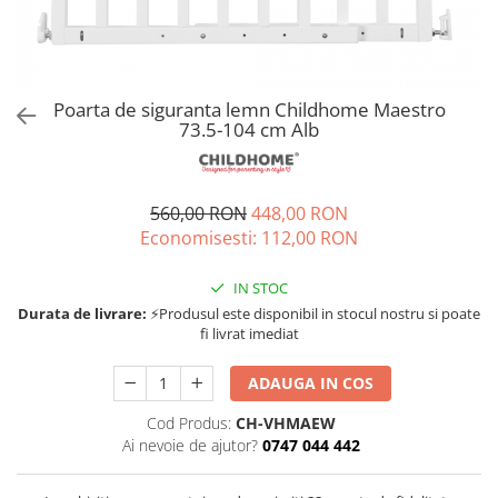
Jucarii de rol
Decoratiuni
Jucarii educative
Figurine jucarii mici
Jucarii electronice
Poarta de siguranta lemn Childhome Maestro
73.5-104 cm Alb
Jucarii interactive
Frumusete si Bijuterii
Jocuri de societate
560,00 RON
448,00 RON
Economisesti:
112,00
RON
IN STOC
Durata de livrare:
⚡Produsul este disponibil in stocul nostru si poate
fi livrat imediat
ADAUGA IN COS
Cod Produs:
CH-VHMAEW
Ai nevoie de ajutor?
0747 044 442