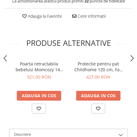
La achizitionarea acestui produs primiti
22
puncte de fidelitate
Adauga la Favorite
Cere informatii
PRODUSE ALTERNATIVE
Poarta retractabila
Protectie pentru pat
Pr
bebelusi Momcozy 140
Childhome 120 cm, Fag
cm Grey
Alb
321,00 RON
427,00 RON
ADAUGA IN COS
ADAUGA IN COS
Descriere