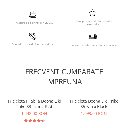
Doar produse de la branduri
Alaturi de parinti din 2005.
renumite.
Consultanta telefonica dedicata.
Livrare rapida direct la tine acasa
FRECVENT CUMPARATE
IMPREUNA
Caracteristici:
Poarta de siguranta pentru usi sau scari.
Latime usor de reglat.
Instalare pe perete solid prin suruburi.
Tricicleta Pliabila Doona Liki
Tricicleta Doona Liki Trike
Fara pericol de impiedicare.
Trike S3 Flame Red
S5 Nitro Black
Deschiderea este posibila din ambele parti - Este inclus
1.442,00 RON
1.699,00 RON
un opritor pentru a limita deschiderea intr-o singura
directie.
Caracteristici tehnice: