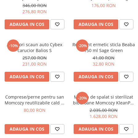
spray si aspirare
346,00 RON
176,00 RON
276,80 RON
ADAUGA IN COS
ADAUGA IN COS
Adaptori scaun auto Cybex
Recipient ermetic sticla Beaba
-10%
-20%
carucior Balios S
150 ml Sage Green
257,00 RON
41,00 RON
231,00 RON
32,80 RON
ADAUGA IN COS
ADAUGA IN COS
Comprese/perne pentru san
Masina de spalat si sterilizat
-20%
Momcozy reutilizabile cald si
biberoane Momcozy KleanPal
rece
Pro
80,00 RON
2.035,00 RON
1.628,00 RON
ADAUGA IN COS
ADAUGA IN COS