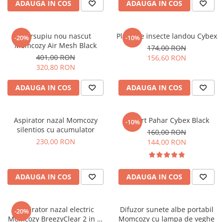
ADAUGA IN COS
ADAUGA IN COS
Marsupiu nou nascut
Plasa de insecte landou Cybex
-20%
-10%
Momcozy Air Mesh Black
174,00 RON
401,00 RON
156,60 RON
320,80 RON
ADAUGA IN COS
ADAUGA IN COS
Aspirator nazal Momcozy
Suport Pahar Cybex Black
-10%
silentios cu acumulator
160,00 RON
230,00 RON
144,00 RON
ADAUGA IN COS
ADAUGA IN COS
Aspirator nazal electric
Difuzor sunete albe portabil
-20%
Momcozy BreezyClear 2 in 1,
Momcozy cu lampa de veghe