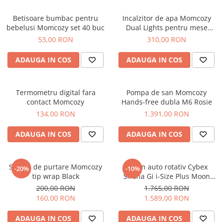
Betisoare bumbac pentru
Incalzitor de apa Momcozy
bebelusi Momcozy set 40 buc
Dual Lights pentru mese
nocturne
53,00 RON
310,00 RON
ADAUGA IN COS
ADAUGA IN COS
Termometru digital fara
Pompa de san Momcozy
contact Momcozy
Hands-free dubla M6 Rosie
134,00 RON
1.391,00 RON
ADAUGA IN COS
ADAUGA IN COS
Sistem de purtare Momcozy
Scaun auto rotativ Cybex
-20%
-10%
tip wrap Black
Sirona Gi i-Size Plus Moon
Black
200,00 RON
1.765,00 RON
160,00 RON
1.589,00 RON
ADAUGA IN COS
ADAUGA IN COS