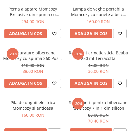
Jucarii de rol
Decoratiuni
Perna alaptare Momcozy
Lampa de veghe portabila
Jucarii educative
Exclusive din spuma cu
Momcozy cu sunete albe cu
Figurine jucarii mici
memorie Grey
acumulator si temporizator
294,00 RON
160,00 RON
Jucarii electronice
ADAUGA IN COS
ADAUGA IN COS
Jucarii interactive
Frumusete si Bijuterii
Set curatare biberoane
Recipient ermetic sticla Beaba
-20%
-20%
Jocuri de societate
Momcozy cu spuma 360 Push-
250 ml Terracotta
Press Green
110,00 RON
45,00 RON
88,00 RON
36,00 RON
ADAUGA IN COS
ADAUGA IN COS
Pila de unghii electrica
Set de perii pentru biberoane
-20%
Momcozy silentioasa
Momcozy 7 in 1 din silicon
160,00 RON
88,00 RON
70,40 RON