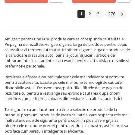
1
2
3
276
...
Am gasit pentru tine 6618 produse care sa corespunda cautarii tale
.
Pe pagina de rezultate vei gasi o gama larga de produse pentru copii,
ca rezultat al termenului cautat. Iti oferim o gama larga de produse, de
la carucioare si scaune auto, pana la jocuri si jucarii, articole de
imbracaminte, incaltaminte si accesorii, pentru a iti satisface nevoile si
preferintele personale.
Rezultatele afisate a cautarii tale sunt cele mai relevante si potrivite
pentru cautarea ta, bazate pe cele mai bune tehnologii de cautare
disponibile astazi. De asemenea, poti utiliza filtrele de pe pagina de
rezultate cu pentru a restrange sau extinde cautarea dupa criterii
specifice, cum ar fi pret, culoare, dimensiune sau alte caracteristici.
Te asiguram ca am facut pentru tine o selectie de produse de la
branduri premium, produse de inalta calitate si care respecta cele mai
inalte standarde de siguranta pentru copii. In plus, avem grija sa
oferim cele mai bune preturi pentru produsele noastre, astfel incat sa
poti face cumparaturi inteligente si eficiente.