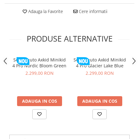
Adauga la Favorite
Cere informatii
PRODUSE ALTERNATIVE
Scaun auto Axkid Minikid
Scaun auto Axkid Minikid
Sc
4 Pro Nordic Bloom Green
4 Pro Glacier Lake Blue
2.299,00 RON
2.299,00 RON
ADAUGA IN COS
ADAUGA IN COS