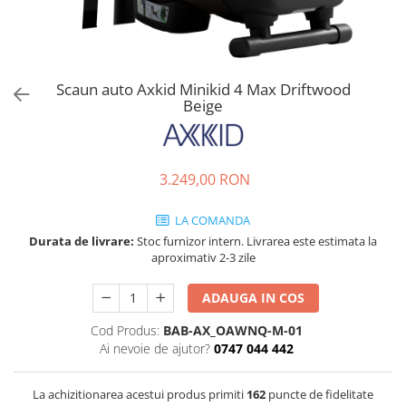
Jucarii de rol
Decoratiuni
Jucarii educative
Figurine jucarii mici
Jucarii electronice
Scaun auto Axkid Minikid 4 Max Driftwood
Beige
Jucarii interactive
Frumusete si Bijuterii
Jocuri de societate
3.249,00 RON
LA COMANDA
Durata de livrare:
Stoc furnizor intern. Livrarea este estimata la
aproximativ 2-3 zile
ADAUGA IN COS
Cod Produs:
BAB-AX_OAWNQ-M-01
Ai nevoie de ajutor?
0747 044 442
La achizitionarea acestui produs primiti
162
puncte de fidelitate