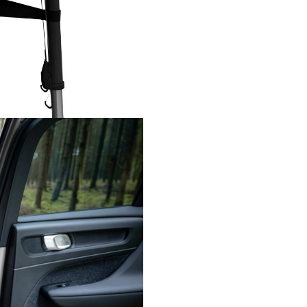
Intervalul de folosire este 61-
cu greutate maxima admisa de
Instalare rapida in 6 pasi
Scaun auto Axkid Minikid 4 M
Glacier Lake Blue foloseste o i
clara in 6 pasi, cu centura masi
Procesul este gandit pentru 
rapid si sigur, iar chingile auto-
retractabile ajuta la tensionare
fixarea corecta a scaunului.
Sistem SafeLock™ integrat
SafeLock™ este sistemul integ
blocare a centurii masinii. Ace
la mentinerea centurii in pozit
corecta dupa instalare si contr
stabilitatea scaunului in timpu
calatoriilor.
Chingi auto-retractabile
Chingile auto-retractabile simp
instalarea si ajuta la obtinerea