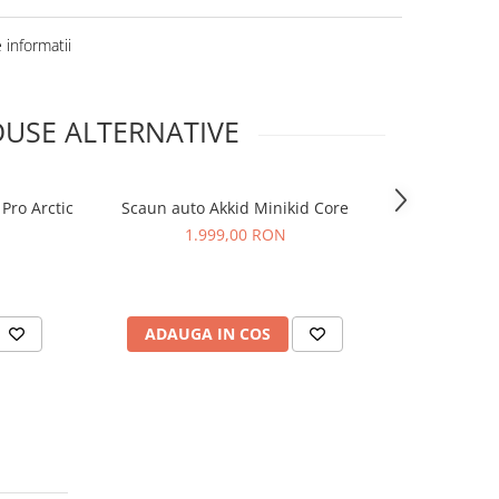
informatii
USE ALTERNATIVE
Pro Arctic
Scaun auto Akkid Minikid Core
Scaun auto 
1.999,00 RON
2
ADAUGA IN COS
ADAUG