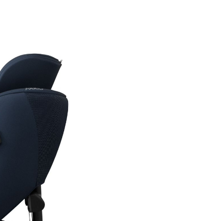
Calatorie rear-facing extin
Scaun auto Axkid Minikid 4 M
Glacier Lake Blue este proiect
pentru calatorii exclusiv cu spa
sensul de mers. Aceasta poziti
la protejarea capului, gatului s
coloanei copilului, deoarece fo
unui impact frontal sunt distr
pe o suprafata mai mare a sca
Plus Test pana la 125 cm
Axkid Minikid 4 Max a trecut T
Suedez Plus, un test suplimen
pentru scaunele auto rear-faci
Aceasta certificare confirma t
scaunului peste cerintele stan
sustine utilizarea cu spatele la
de mers pana la 125 cm.
Omologare UN R129
Scaunul este aprobat confor
standardului UN R129 si are ut
definita pe baza inaltimii copil