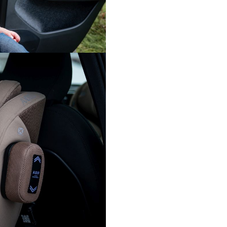
fixari ferme. Acestea sunt util
ales atunci cand scaunul trebu
instalat sau mutat intre masini
reducand efortul necesar pen
tensionare.
ASIP inclus pentru protecti
laterala
Scaunul include ASIP, un sist
protectie suplimentara pentr
laterala. Acesta se foloseste p
contribui la protectia copilului
unui impact lateral, in configu
corecta a scaunului.
Design CompactFit™
Constructia CompactFit™ per
scaunului sa ocupe cu pana la
mai putin spatiu fata de alte 
rear-facing similare. In acelasi 
Scaun auto Axkid Minikid 4 M
Glacier Lake Blue ofera pana l
spatiu pentru picioare, pentr
confort mai bun pe masura ce 