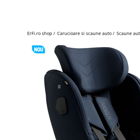
Jucarii de rol
Decoratiuni
Jucarii educative
Figurine jucarii mici
Jucarii electronice
ErFi.ro shop /
Carucioare si scaune auto /
Scaune aut
Jucarii interactive
Frumusete si Bijuterii
Jocuri de societate