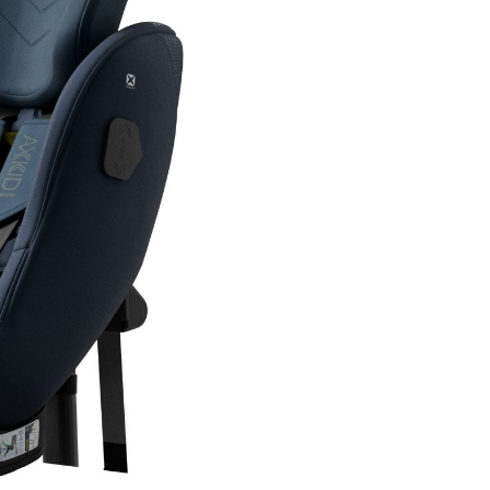
centura de siguranta in 3 punc
masinii si este omologat conf
standardului UN R129. Constr
include sistem de blocare a cen
chingi auto-retractabile, ASIP i
ham intern in 5 puncte, pentr
instalare stabila si o fixare cor
copilului.
Designul CompactFit™ ajuta s
sa ocupe mai putin spatiu in 
pastrand in acelasi timp spati
generos pentru picioare. Astfe
auto Axkid Minikid 4 Max Glac
Blue poate fi o solutie practica
pentru masini compacte, cat s
familii care au nevoie de mai 
spatiu pe bancheta.
Caracteristici
Scaun auto Axk
Minikid 4 Max
Glacier Lake Bl