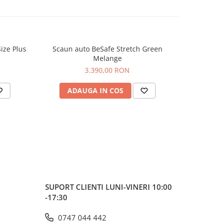
nstalat,
inat cu
ii de
ize Plus
Scaun auto BeSafe Stretch Green
Scaun aut
 fara
Melange
ex i-
3.390,00 RON
guranta
ADAUGA IN COS
AD
la usor
pilul
auto cu
de la
ra o
oate fi
fi
rse
capul
SUPORT CLIENTI
LUNI-VINERI 10:00
ermite sa
-17:30
bele
tetierele
0747 044 442