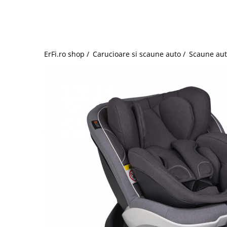
Jucarii de rol
Decoratiuni
Jucarii educative
Figurine jucarii mici
Jucarii electronice
ErFi.ro shop /
Carucioare si scaune auto /
Scaune aut
Jucarii interactive
Frumusete si Bijuterii
Jocuri de societate