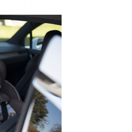
siguranta
Noua reglementare i-Size UN 
este binevenita, BeSafe iZi Twis
Size fiind primul scaun auto d
piata care respecta pe deplin 
noi criterii. Dezvoltat pentru si
din viata reala, BeSafe iZi Twist 
Size protejeaza copiii cu ajutor
caracteristicilor de siguranta 
peste cerintele reglementarilo
Siguranta superioara
Noul scaun auto BeSafe are u
inovativ de protectie modular
ofera siguranta maxima, ras
celor mai ridicate cerinte de pe
stabilite prin noile reglementa
R129-02. BeSafe iZi Twist B i-Si
are cotiere pentru a evita utili
necorespunzatoare – centura
transversala gresit pozitionat
cauza leziuni grave la nivelul
abdomenului. Pentru a oferi