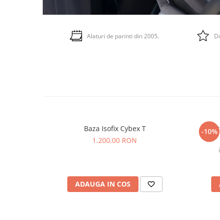
Alaturi de parinti din 2005.
Do
Baza Isofix Cybex T
Adapt
-10%
1.200,00 RON
ADAUGA IN COS