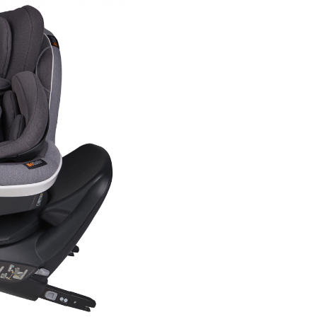
In primavara anului 2018, ADA
confirmat performanta scaunu
auto BeSafe iZi Twist B i-Size p
calificativul „Good” in toate ca
testate. Este singurul scaun a
test care a reusit sa combine
punctajul extraordinar de 1,2 
impact lateral cu rezultate de
in categoria „spatiu pentru copi
„utilizarea spatiului in masina”
Castigator al prestigiosului p
Kind + Jugend Innovation Awa
categoria „World of Travelling 
BeSafe iZi Twist B i-Size este
combinatia ideala de sigurant
confort si flexibilitate.
Primul scaun auto inaltato
indeplineste noile cerinte 