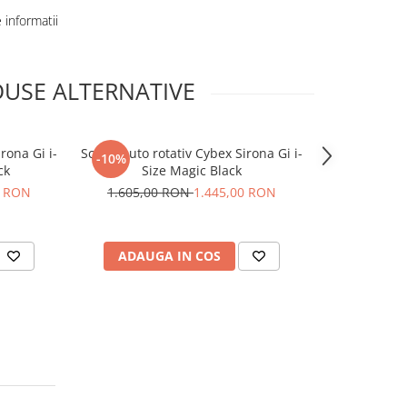
informatii
USE ALTERNATIVE
rona Gi i-
Scaun auto rotativ Cybex Sirona Gi i-
Scaun Auto 
-10%
ck
Size Magic Black
Plu
0 RON
1.605,00 RON
1.445,00 RON
1
ADAUGA IN COS
ADAUG