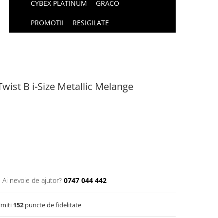
CYBEX PLATINUM
GRACO
PROMOTII
RESIGILATE
Twist B i-Size Metallic Melange
Ai nevoie de ajutor?
0747 044 442
imiti
152
puncte de fidelitate