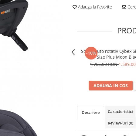
Adauga la Favorite
Cere 
PROD
Scaun auto rotativ Cybex Si
-10%
Size Plus Moon Bla
1.765,00 RON
1.589,0
ADAUGA IN COS
Caracteristici
Descriere
Review-uri
(0)