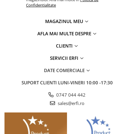
acestor produse, iar faptul ca ele se regasesc atat in
Confidentialitate
camerele bebelusilor celebri, dar si in milioane de alte case
din intreaga lume, subliniaza importanta frumosului in viata
MAGAZINUL MEU
parintilor de pretutindeni.
AFLA MAI MULTE DESPRE
CLIENTI
SERVICII ERFI
DATE COMERCIALE
SUPORT CLIENTI
LUNI-VINERI 10:00 -17:30
0747 044 442
sales@erfi.ro