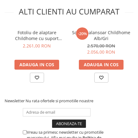
ALTI CLIENTI AU CUMPARAT
Fotoliu de alaptare
Scaun balansoar Childhome
-20%
Childhome cu suport
Alb/Gri
pentru picioare, Gri
2.261,00 RON
2.570,00 RON
2.056,00 RON
ADAUGA IN COS
ADAUGA IN COS
Newsletter
Nu rata ofertele si promotiile noastre
Childhome, brandul de produse premium pentru bebelusi
nascut in Belgia, transforma camera celui mic intr-un loc al
culorii, echilibrului, starii de bine pentru intreaga familie.
Premiile obtinute de-a lungul anilor de produsele Childhome
precum scaunele de masa din colectiile
Sixeater,
Evolu2
,
One 80°
sau de deja celebra colectie
Vreau sa primesc newsletter cu promotiile
de
genti Mommy Bag
sunt o reconfirmare a calitatilor
magazinului. Afla mai multe in
Politica de