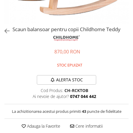
Jucarii de rol
Decoratiuni
Jucarii educative
Figurine jucarii mici
Jucarii electronice
Scaun balansoar pentru copii Childhome Teddy
Jucarii interactive
Frumusete si Bijuterii
870,00 RON
Jocuri de societate
STOC EPUIZAT
ALERTA STOC
Cod Produs:
CH-RCKTOB
Ai nevoie de ajutor?
0747 044 442
La achizitionarea acestui produs primiti
43
puncte de fidelitate
Adauga la Favorite
Cere informatii