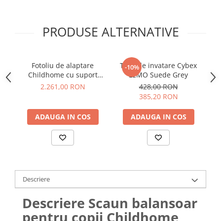
PRODUSE ALTERNATIVE
Fotoliu de alaptare
Turn de invatare Cybex
C
-10%
Childhome cu suport
LEMO Suede Grey
1
pentru picioare, Gri
2.261,00 RON
428,00 RON
385,20 RON
ADAUGA IN COS
ADAUGA IN COS
Descriere
Descriere Scaun balansoar
pentru copii Childhome