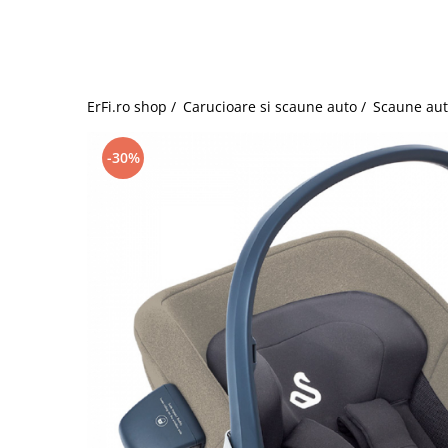
Jucarii de rol
Decoratiuni
Jucarii educative
Figurine jucarii mici
Jucarii electronice
ErFi.ro shop /
Carucioare si scaune auto /
Scaune aut
Jucarii interactive
Frumusete si Bijuterii
-30%
Jocuri de societate