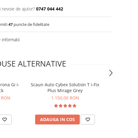
i nevoie de ajutor?
0747 044 442
imiti
47
puncte de fidelitate
informatii
USE ALTERNATIVE
rona Gi i-
Scaun Auto Cybex Solution T i-Fix
Scoica auto C
ck
Plus Mirage Grey
0 RON
1.150,00 RON
1
ADAUGA IN COS
ADAUG