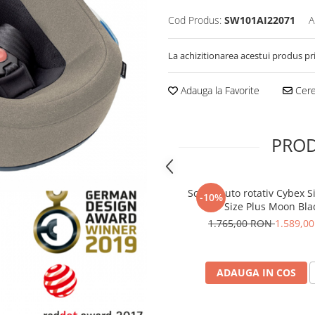
Cod Produs:
SW101AI22071
A
La achizitionarea acestui produs pr
Adauga la Favorite
Cere 
PROD
Scaun auto rotativ Cybex Si
-10%
Size Plus Moon Bla
1.765,00 RON
1.589,0
ADAUGA IN COS