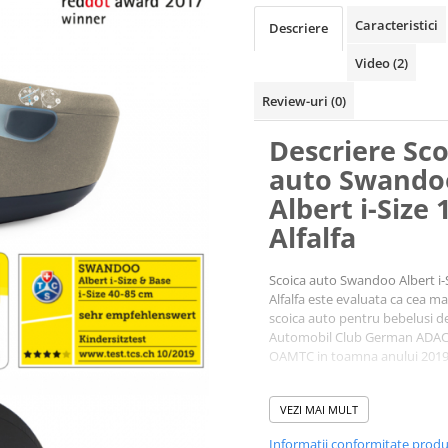
Caracteristici
Descriere
Video
(2)
Review-uri
(0)
Descriere Sco
auto Swando
Albert i-Size 
Alfalfa
Scoica auto Swandoo Albert i-S
Alfalfa este evaluata ca cea ma
scoica auto pentru bebelusi d
Automobil Club German ADAC 
OAMTC in toamna anului 2019
Recomandata de la nastere si 
VEZI MAI MULT
o inaltime de 85 cm (in jurul v
1 an), gandita ca un scaun aut
Informatii conformitate prod