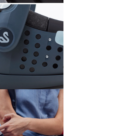
Protectie la impact lateral
Accesoriul pentru protectie
suplimentara se ataseaza pe s
auto pe partea portierei langa
fost pozitionata.
Ergonomie optima
Asigura o pozitie sanatoasa
bebelusului, mentinand capul,
si soldurile aliniate, pentru o c