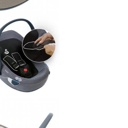
substante nocive, facandu-le i
pentru copii.
Materialele textile certificate
Tex sunt testate pentru a asig
nu contin substante nocive sa
care ar putea afecta sanatatea
copilului. Aceasta certificare
garanteaza ca produsele sunt 
pentru pielea delicata a copiilo
reduc riscul de reactii alergice
iritatii. Aceste materiale permi
ventilare adecvata si nu prov
disconfort sau iritatii in timpul
utilizarii scaunului auto. Aceas
recunoastere la nivel global s
angajamentul Swandoo de a o
numai confort, ci si un mediu s
sanatos pentru cei mici. In ac
este redus riscul aparitiei unei
dermatite alergice.
Caracteristici