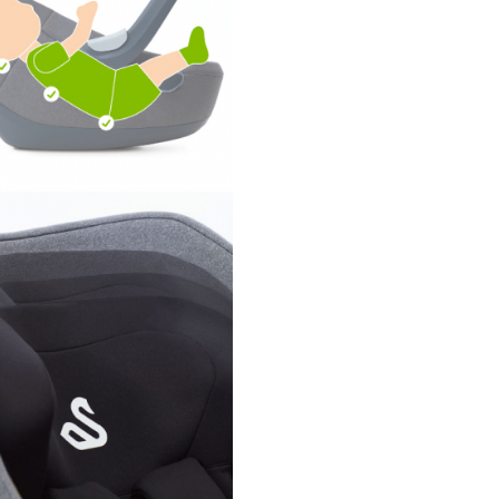
Scoica auto
Swandoo Albert
Size 1.2 Alfalfa:
Omologare i-Size ECE R129/0
Certificata i-Size impreuna cu
Isofix (nu este inclusa), pentru
indeplini cele mai exigente
reglementari de siguranta.
Protectie imbunatatita
Structura unica a carcasei din
ofera protectie sporita la impa