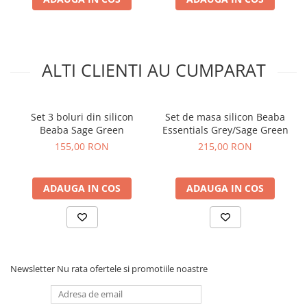
alimente.
Compatibil cu masina de spalat vase si cuptorul cu
microunde.
Nu exista riscuri de ranire pentru copii.
Nu contine BPA, PVC, ftalati (in conformitate cu legislatia
ALTI CLIENTI AU CUMPARAT
corespunzatoare).
Dimensiuni:
Set 3 boluri din silicon
Set de masa silicon Beaba
Pahar: 70 x 70 mm.
Beaba Sage Green
Essentials Grey/Sage Green
Bol: 118 x 118 x 55 mm.
155,00 RON
215,00 RON
Farfurie: 183 x 183 x 40 mm.
Lingurita: 130 x 130 x 12 mm.
ADAUGA IN COS
ADAUGA IN COS
Newsletter
Nu rata ofertele si promotiile noastre