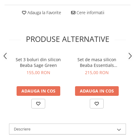
Adauga la Favorite
Cere informatii
PRODUSE ALTERNATIVE
Set 3 boluri din silicon
Set de masa silicon
Se
Beaba Sage Green
Beaba Essentials
l
Grey/Sage Green
155,00 RON
215,00 RON
ADAUGA IN COS
ADAUGA IN COS
Descriere