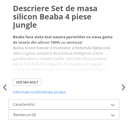
Descriere Set de masa
silicon Beaba 4 piese
Jungle
Beaba face viata mai usoara parintiilor cu noua gama
de vesela din silicon 100% cu ventuza!
Beaba, brand francez si inventator al Robotului Babycook,
ofera o gama completa de produse inteligente si bine
gandite pentru mesele copiilor. Setul din silicon contine:
pahar, bol, farfurie si lingurita. Produsele sunt special
concepute pentru copiii care invata sa manance singuri,
sunt ergonomice, cu colturi rotunjite si muchii drepte
pentru a facilita apucarea alimentelor.
VEZI MAI MULT
Informatii conformitate produs
Caracteristici
Review-uri
(0)