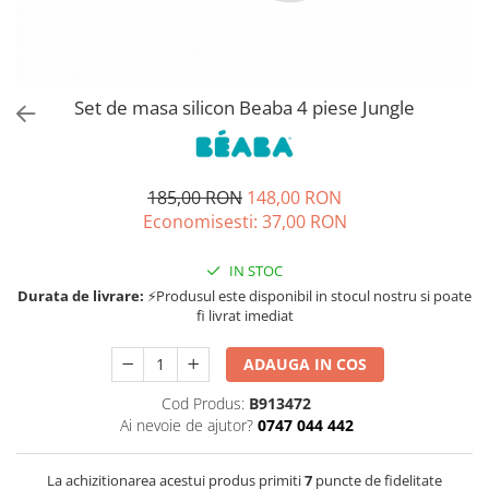
Jucarii de rol
Decoratiuni
Jucarii educative
Figurine jucarii mici
Jucarii electronice
Set de masa silicon Beaba 4 piese Jungle
Jucarii interactive
Frumusete si Bijuterii
185,00 RON
148,00 RON
Jocuri de societate
Economisesti:
37,00
RON
IN STOC
Durata de livrare:
⚡Produsul este disponibil in stocul nostru si poate
fi livrat imediat
ADAUGA IN COS
Cod Produs:
B913472
Ai nevoie de ajutor?
0747 044 442
La achizitionarea acestui produs primiti
7
puncte de fidelitate