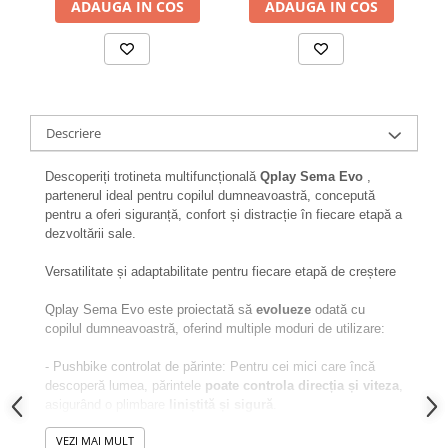
ADAUGA IN COS
ADAUGA IN COS
Descriere
Descoperiți trotineta multifuncțională
Qplay Sema Evo
,
partenerul ideal pentru copilul dumneavoastră, concepută
pentru a oferi siguranță, confort și distracție în fiecare etapă a
dezvoltării sale.
Versatilitate și adaptabilitate pentru fiecare etapă de creștere
Qplay Sema Evo este proiectată să
evolueze
odată cu
copilul dumneavoastră, oferind multiple moduri de utilizare:
- Pushbike controlat de părinte: Pentru cei mici care încă
descoperă lumea, părintele
poate controla direcția și viteza
,
asigurând o plimbare
liniștită și sigură
.
- Pushbike independent: Pe măsură ce copilul câștigă
VEZI MAI MULT
încredere
, poate folosi pushbike-ul în mod
independent
,