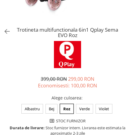
Jucarii de rol
Decoratiuni
Jucarii educative
Figurine jucarii mici
Jucarii electronice
Trotineta multifunctionala 6in1 Qplay Sema
EVO Roz
Jucarii interactive
Frumusete si Bijuterii
Jocuri de societate
399,00 RON
299,00 RON
Economisesti:
100,00
RON
Alege culoarea
:
Albastru
Bej
Roz
Verde
Violet
STOC FURNIZOR
Durata de livrare:
Stoc furnizor intern. Livrarea este estimata la
aproximativ 2-3 zile