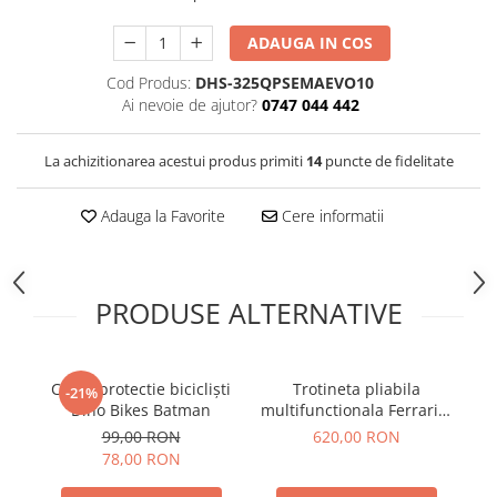
ADAUGA IN COS
Cod Produs:
DHS-325QPSEMAEVO10
Ai nevoie de ajutor?
0747 044 442
La achizitionarea acestui produs primiti
14
puncte de fidelitate
Adauga la Favorite
Cere informatii
PRODUSE ALTERNATIVE
Casca protectie bicicliști
Trotineta pliabila
Tr
-21%
Dino Bikes Batman
multifunctionala Ferrari 4
DE
in 1 neagra
99,00 RON
620,00 RON
78,00 RON