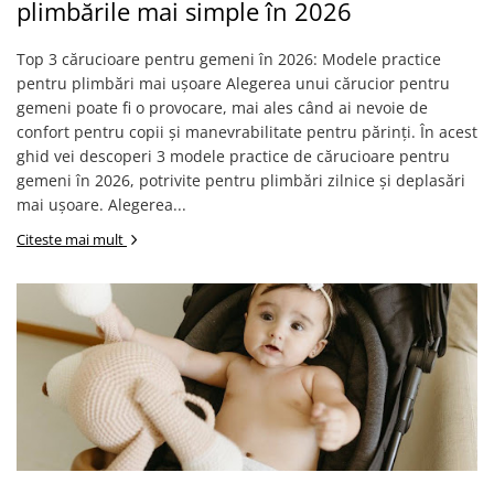
Jucarii de rol
plimbările mai simple în 2026
Decoratiuni
Jucarii educative
Top 3 cărucioare pentru gemeni în 2026: Modele practice
Figurine jucarii mici
pentru plimbări mai ușoare Alegerea unui cărucior pentru
Jucarii electronice
gemeni poate fi o provocare, mai ales când ai nevoie de
confort pentru copii și manevrabilitate pentru părinți. În acest
Jucarii interactive
ghid vei descoperi 3 modele practice de cărucioare pentru
Frumusete si Bijuterii
gemeni în 2026, potrivite pentru plimbări zilnice și deplasări
mai ușoare. Alegerea...
Jocuri de societate
Citeste mai mult