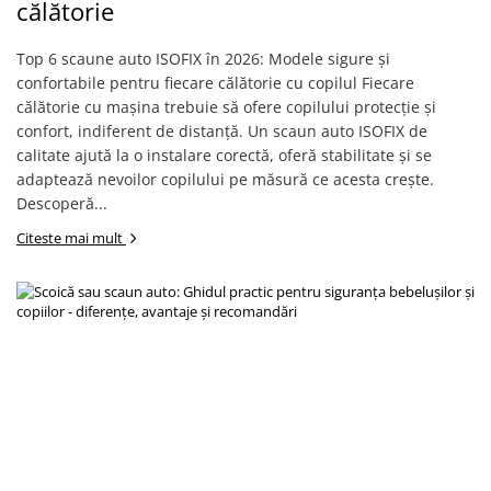
Jucarii de rol
călătorie
Decoratiuni
Jucarii educative
Top 6 scaune auto ISOFIX în 2026: Modele sigure și
Figurine jucarii mici
confortabile pentru fiecare călătorie cu copilul Fiecare
Jucarii electronice
călătorie cu mașina trebuie să ofere copilului protecție și
confort, indiferent de distanță. Un scaun auto ISOFIX de
Jucarii interactive
calitate ajută la o instalare corectă, oferă stabilitate și se
Frumusete si Bijuterii
adaptează nevoilor copilului pe măsură ce acesta crește.
Descoperă...
Jocuri de societate
Citeste mai mult