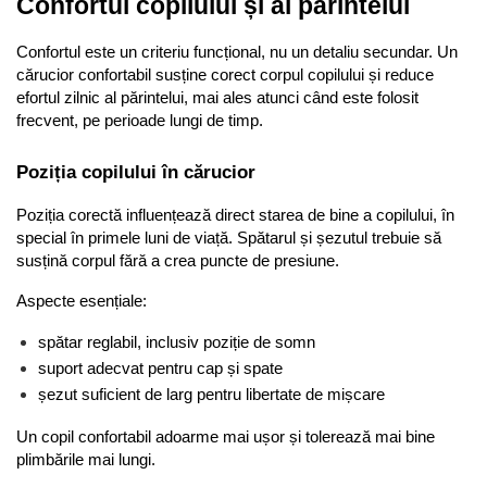
Confortul copilului și al părintelui
Confortul este un criteriu funcțional, nu un detaliu secundar. Un 
cărucior confortabil susține corect corpul copilului și reduce 
efortul zilnic al părintelui, mai ales atunci când este folosit 
frecvent, pe perioade lungi de timp.
Poziția copilului în cărucior
Poziția corectă influențează direct starea de bine a copilului, în 
special în primele luni de viață. Spătarul și șezutul trebuie să 
susțină corpul fără a crea puncte de presiune.
Aspecte esențiale:
spătar reglabil, inclusiv poziție de somn
suport adecvat pentru cap și spate
șezut suficient de larg pentru libertate de mișcare
Un copil confortabil adoarme mai ușor și tolerează mai bine 
plimbările mai lungi.