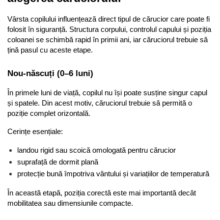
Vârsta copilului influențează direct tipul de cărucior care poate fi 
folosit în siguranță. Structura corpului, controlul capului și poziția 
coloanei se schimbă rapid în primii ani, iar căruciorul trebuie să 
țină pasul cu aceste etape.
Nou-născuți (0–6 luni)
În primele luni de viață, copilul nu își poate susține singur capul 
și spatele. Din acest motiv, căruciorul trebuie să permită o 
poziție complet orizontală.
Cerințe esențiale:
landou rigid sau scoică omologată pentru cărucior
suprafață de dormit plană
protecție bună împotriva vântului și variațiilor de temperatură
În această etapă, poziția corectă este mai importantă decât 
mobilitatea sau dimensiunile compacte.