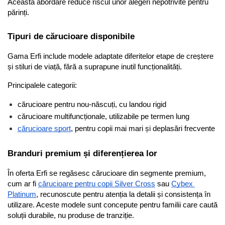
Această abordare reduce riscul unor alegeri nepotrivite pentru 
părinți.
Tipuri de cărucioare disponibile
Gama Erfi include modele adaptate diferitelor etape de creștere 
și stiluri de viață, fără a suprapune inutil funcționalități.
Principalele categorii:
cărucioare pentru nou-născuți, cu landou rigid
cărucioare multifuncționale, utilizabile pe termen lung
cărucioare sport
, pentru copii mai mari și deplasări frecvente
Branduri premium și diferențierea lor
În oferta Erfi se regăsesc cărucioare din segmente premium, 
cum ar fi 
cărucioare pentru copii Silver Cross
 sau 
Cybex 
Platinum
, recunoscute pentru atenția la detalii și consistența în 
utilizare. Aceste modele sunt concepute pentru familii care caută 
soluții durabile, nu produse de tranziție.