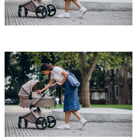
Jucarii de rol
Decoratiuni
Jucarii educative
Figurine jucarii mici
Jucarii electronice
Jucarii interactive
Frumusete si Bijuterii
Jocuri de societate