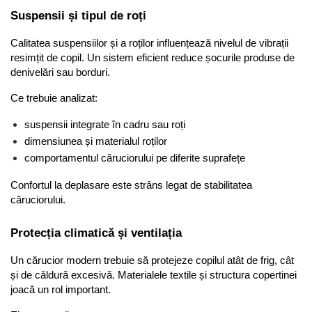
Suspensii și tipul de roți
Calitatea suspensiilor și a roților influențează nivelul de vibrații 
resimțit de copil. Un sistem eficient reduce șocurile produse de 
denivelări sau borduri.
Ce trebuie analizat:
suspensii integrate în cadru sau roți
dimensiunea și materialul roților
comportamentul căruciorului pe diferite suprafețe
Confortul la deplasare este strâns legat de stabilitatea 
căruciorului.
Protecția climatică și ventilația
Un cărucior modern trebuie să protejeze copilul atât de frig, cât 
și de căldură excesivă. Materialele textile și structura copertinei 
joacă un rol important.