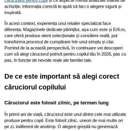
cărucioare pentru copii
 și ce aspecte merită analizate înainte de 
achiziție. Informația corectă te ajută să faci o alegere sigură și 
inspirată.
În acest context, experiența unui retailer specializat face 
diferența. Magazinele dedicate părinților, așa cum este și Erfi.ro, 
care oferă produse atent selecționate și consiliere reală, pot 
transforma procesul de cumpărare într-unul simplu și clar. 
Pornind de la această perspectivă, în continuare vei descoperi 
cum să alegi căruciorul potrivit pentru copilul tău în 2026, pas cu 
pas, în funcție de nevoile reale ale familiei tale.
De ce este important să alegi corect 
căruciorul copilului
Căruciorul este folosit zilnic, pe termen lung
În primii ani de viață, căruciorul este unul dintre cele mai utilizate 
produse pentru copil. Este folosit zilnic, uneori de mai multe ori 
pe zi, indiferent de anotimp. O alegere greșită nu generează 