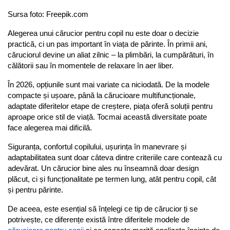
Sursa foto: Freepik.com
Alegerea unui cărucior pentru copil nu este doar o decizie 
practică, ci un pas important în viața de părinte. În primii ani, 
căruciorul devine un aliat zilnic – la plimbări, la cumpărături, în 
călătorii sau în momentele de relaxare în aer liber.
În 2026, opțiunile sunt mai variate ca niciodată. De la modele 
compacte și ușoare, până la cărucioare multifuncționale, 
adaptate diferitelor etape de creștere, piața oferă soluții pentru 
aproape orice stil de viață. Tocmai această diversitate poate 
face alegerea mai dificilă.
Siguranța, confortul copilului, ușurința în manevrare și 
adaptabilitatea sunt doar câteva dintre criteriile care contează cu 
adevărat. Un cărucior bine ales nu înseamnă doar design 
plăcut, ci și funcționalitate pe termen lung, atât pentru copil, cât 
și pentru părinte.
De aceea, este esențial să înțelegi ce tip de cărucior ți se 
potrivește, ce diferențe există între diferitele modele de 