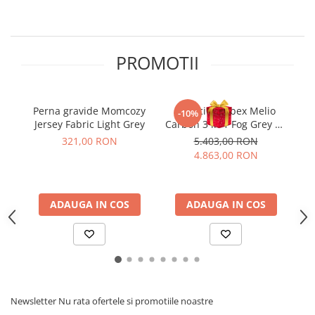
Jucarii de rol
Decoratiuni
Jucarii educative
Figurine jucarii mici
PROMOTII
Jucarii electronice
Jucarii interactive
Frumusete si Bijuterii
Perna gravide Momcozy
Carucior Cybex Melio
A
-10%
Jersey Fabric Light Grey
Carbon 3 in 1 Fog Grey cu
Jocuri de societate
Scoica Auto Cloud G3 Plus
321,00 RON
5.403,00 RON
4.863,00 RON
ADAUGA IN COS
ADAUGA IN COS
Newsletter
Nu rata ofertele si promotiile noastre