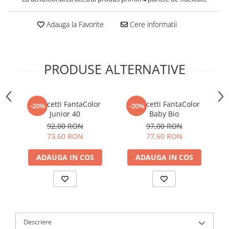
Adauga la Favorite
Cere informatii
PRODUSE ALTERNATIVE
Quercetti FantaColor
Quercetti FantaColor
-20%
-20%
Junior 40
Baby Bio
92,00 RON
97,00 RON
73,60 RON
77,60 RON
ADAUGA IN COS
ADAUGA IN COS
Descriere