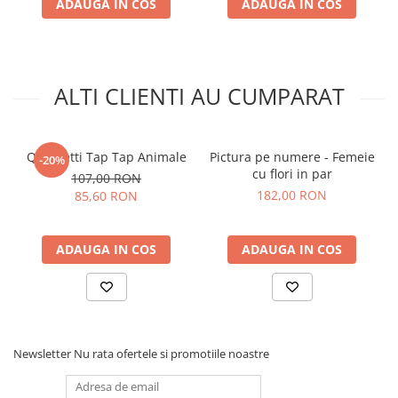
ADAUGA IN COS
ADAUGA IN COS
ALTI CLIENTI AU CUMPARAT
Quercetti Tap Tap Animale
Pictura pe numere - Femeie
-20%
cu flori in par
107,00 RON
182,00 RON
85,60 RON
ADAUGA IN COS
ADAUGA IN COS
Newsletter
Nu rata ofertele si promotiile noastre