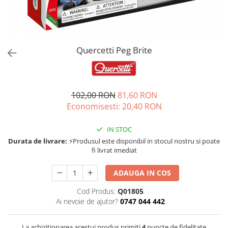
Jucarii de rol
Decoratiuni
Jucarii educative
Figurine jucarii mici
Jucarii electronice
Quercetti Peg Brite
Jucarii interactive
Frumusete si Bijuterii
102,00 RON
81,60 RON
Jocuri de societate
Economisesti:
20,40
RON
IN STOC
Durata de livrare:
⚡Produsul este disponibil in stocul nostru si poate
fi livrat imediat
ADAUGA IN COS
Cod Produs:
Q01805
Ai nevoie de ajutor?
0747 044 442
La achizitionarea acestui produs primiti
4
puncte de fidelitate