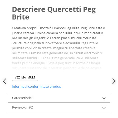
Descriere Quercetti Peg
Brite
Creati-va propriul mozaic luminos Peg Brite.
Peg Brite este o
jucarie care va lumina camera copilului intr-un mod creativ.
Are un design elegant, cu ecran plat si muchii rotunjite.
Structura originala si inovatoare a ecranului Peg Brite le
permite copiilor sa creeze imagini cu libertate creativa
nelimitata. Lumina este generata de un circuit electronic si
utilizeaza lumini LED de ultima generatie, care utilizeaza
foarte putina energie. Piesele peg sunt in forma de lampi
mici, care sunt usor de inserat in perforatiile de pe ecran si
se simt bine la atingere. Ele sunt realizate dintr-un material
VEZI MAI MULT
cristalin care straluceste in lumina chiar si atunci cand Peg
Brite este oprit. Utilizeaza 3 baterii AA (nu sunt incluse).
Informatii conformitate produs
Beneficii educationale:
abilitati motorii fine, dexteritate
Caracteristici
manuala, gandire creativa, povestiri, coordonare mana-ochi.
Setul Quercetti Peg
Review-uri
(0)
Brite contine: