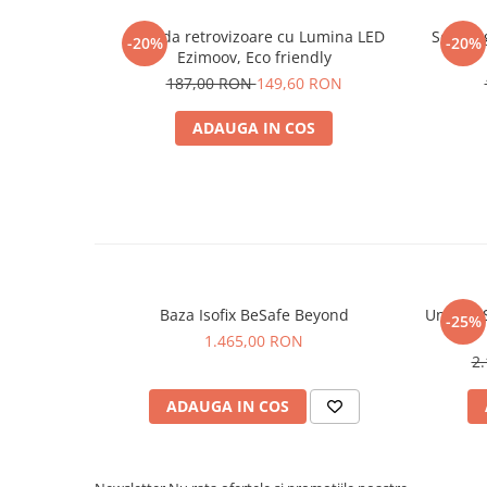
Oglinda retrovizoare cu Lumina LED
Set 2 O
-20%
-20%
Ezimoov, Eco friendly
187,00 RON
149,60 RON
ADAUGA IN COS
Baza Isofix BeSafe Beyond
Unitate
-25%
1.465,00 RON
2
ADAUGA IN COS