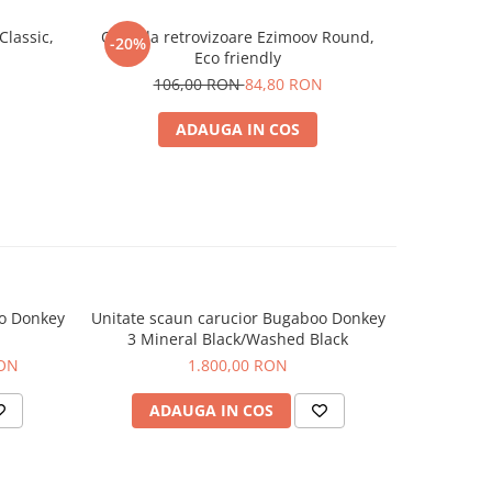
e
Classic,
Oglinda retrovizoare Ezimoov Round,
Oglinda
-20%
-20%
Eco friendly
9
y 5
106,00 RON
84,80 RON
ADAUGA IN COS
ou
 scaun
de soare
oo Donkey
Unitate scaun carucior Bugaboo Donkey
Unitate Sc
-25%
3 Mineral Black/Washed Black
RON
1.800,00 RON
1.9
ADAUGA IN COS
AD