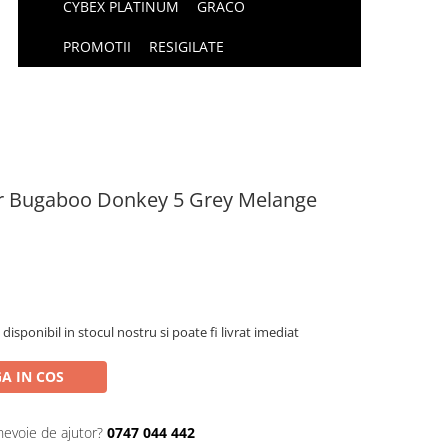
CYBEX PLATINUM
GRACO
PROMOTII
RESIGILATE
or Bugaboo Donkey 5 Grey Melange
isponibil in stocul nostru si poate fi livrat imediat
A IN COS
nevoie de ajutor?
0747 044 442