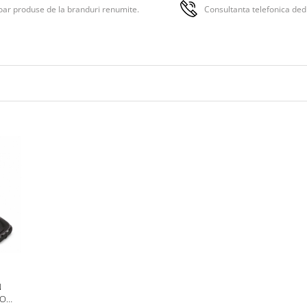
ar produse de la branduri renumite.
Consultanta telefonica ded
parintilor moderni.
Caracteristici
principale Unit
Scaun Carucior
Bugaboo Donk
5 Grey Melange
Confort Superior
: Scaunul 
Donkey 5 este echipat cu un s
moale si respirabil, asigurand
confortul copilului in timpul
plimbarilor.
Reglabilitate Completa
: Spa
suportul pentru picioare sunt
complet ajustabile, permitand
pozitionarea copilului in cea m
confortabila pozitie, fie ca do
sau sta treaz.
Materiale Premium
: Fabrica
N
materiale de inalta calitate, du
OO
usor de curatat, garantand