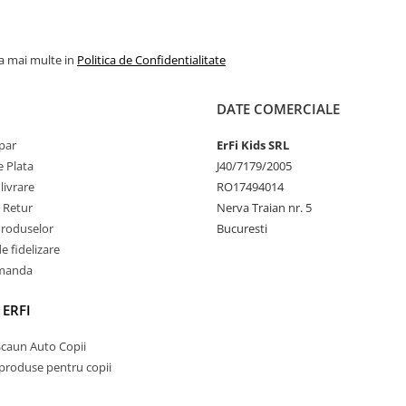
la mai multe in
Politica de Confidentialitate
DATE COMERCIALE
par
ErFi Kids SRL
 Plata
J40/7179/2005
livrare
RO17494014
e Retur
Nerva Traian nr. 5
Produselor
Bucuresti
 fidelizare
omanda
 ERFI
Scaun Auto Copii
 produse pentru copii