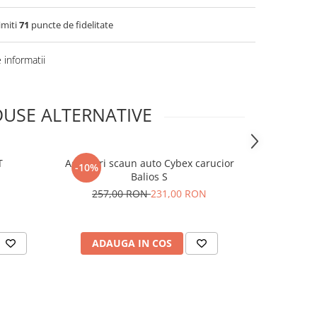
imiti
71
puncte de fidelitate
informatii
USE ALTERNATIVE
T
Adaptori scaun auto Cybex carucior
Bara de pro
-10%
-10%
Balios S
Cybe
257,00 RON
231,00 RON
214,0
ADAUGA IN COS
ADAUG