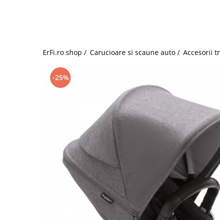
Jucarii de rol
Decoratiuni
Jucarii educative
Figurine jucarii mici
Jucarii electronice
ErFi.ro shop /
Carucioare si scaune auto /
Accesorii t
Jucarii interactive
Frumusete si Bijuterii
-25%
Jocuri de societate