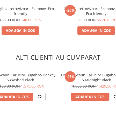
Aceasta Unitat
glinzi retrovizoare Ezimoov, Eco
Oglinda retrovizoare Ezimoov 
-20%
Scaun Carucior
friendly
Eco friendly
Bugaboo Donke
185,00 RON
148,00 RON
69,00 RON
55,20 RON
Grey Melange
ADAUGA IN COS
ADAUGA IN COS
contine
:
cadrul pentru scaun/land
Bugaboo Donkey 5
tesatura completa pentru
ALTI CLIENTI AU CUMPARAT
Grey Melange
tesatura pentru capotina 
Grey Melange
husa de ploaie
 Scaun Carucior Bugaboo Donkey
Unitate Scaun Carucior Bugab
-25%
5 Washed Black
5 Midnight Black
.100,00 RON
1.575,00 RON
1.906,00 RON
1.429,50 
ADAUGA IN COS
ADAUGA IN COS