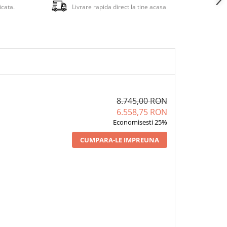
icata.
Livrare rapida direct la tine acasa
ate
ey
:
8.745,00 RON
Bugaboo
trat
6.558,75 RON
Economisesti 25%
CUMPARA-LE IMPREUNA
tarul si
ai
arme
t din
rabile si