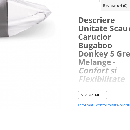
Review-uri
(0)
Descriere
Unitate Scau
Carucior
Bugaboo
Donkey 5 Gr
Melange -
Confort si
Flexibilitate
Exploreaza confortul suprem 
VEZI MAI MULT
unitatea de scaun pentru caru
Bugaboo Donkey 5 Grey Mela
Informatii conformitate prod
creata pentru a oferi flexibilita
siguranta maxima pentru copil
Aceasta unitate de scaun spor
proiectata cu atentie la detali
a se adapta nevoilor zilnice ale