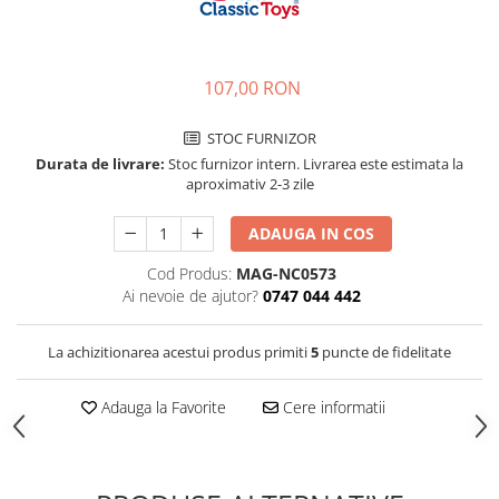
Jucarii de rol
Decoratiuni
Jucarii educative
Figurine jucarii mici
107,00 RON
Jucarii electronice
STOC FURNIZOR
Jucarii interactive
Durata de livrare:
Stoc furnizor intern. Livrarea este estimata la
Frumusete si Bijuterii
aproximativ 2-3 zile
Jocuri de societate
ADAUGA IN COS
Cod Produs:
MAG-NC0573
Ai nevoie de ajutor?
0747 044 442
La achizitionarea acestui produs primiti
5
puncte de fidelitate
Adauga la Favorite
Cere informatii