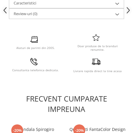
Caracteristici
Review-uri
(0)
Doar produse de la branduri
Alaturi de parinti din 2005.
renumite.
Consultanta telefonica dedicata.
Livrare rapida direct la tine acasa
FRECVENT CUMPARATE
IMPREUNA
Mandala Spirogiro
Quercetti FantaColor Design
-20%
-20%