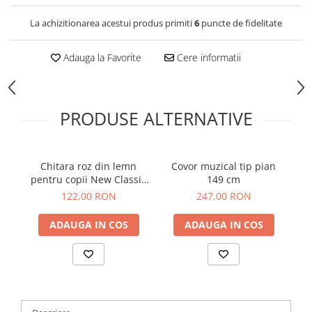
La achizitionarea acestui produs primiti
6
puncte de fidelitate
Adauga la Favorite
Cere informatii
PRODUSE ALTERNATIVE
Chitara roz din lemn
Covor muzical tip pian
M
pentru copii New Classic
149 cm
Toys
122,00 RON
247,00 RON
ADAUGA IN COS
ADAUGA IN COS