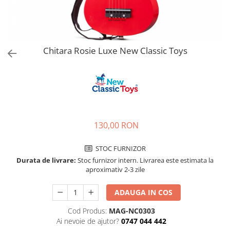
Jucarii de rol
Decoratiuni
Jucarii educative
Figurine jucarii mici
Jucarii electronice
Chitara Rosie Luxe New Classic Toys
Jucarii interactive
Frumusete si Bijuterii
Jocuri de societate
130,00 RON
STOC FURNIZOR
Durata de livrare:
Stoc furnizor intern. Livrarea este estimata la
aproximativ 2-3 zile
ADAUGA IN COS
Cod Produs:
MAG-NC0303
Ai nevoie de ajutor?
0747 044 442