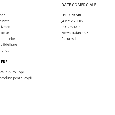
DATE COMERCIALE
par
ErFi Kids SRL
 Plata
J40/7179/2005
livrare
RO17494014
e Retur
Nerva Traian nr. 5
Produselor
Bucuresti
 fidelizare
omanda
 ERFI
Scaun Auto Copii
 produse pentru copii