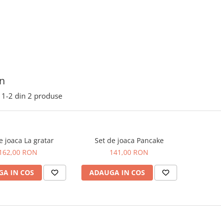
n
1-
2
din
2
produse
e joaca La gratar
Set de joaca Pancake
162,00 RON
141,00 RON
A IN COS
ADAUGA IN COS