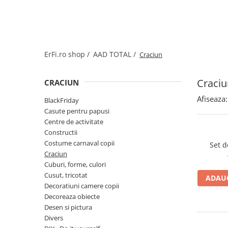
Jucarii de rol
Decoratiuni
Jucarii educative
Figurine jucarii mici
Jucarii electronice
ErFi.ro shop /
AAD TOTAL /
Craciun
Jucarii interactive
Frumusete si Bijuterii
Craciu
CRACIUN
Jocuri de societate
Afiseaza:
BlackFriday
Casute pentru papusi
Centre de activitate
Constructii
Costume carnaval copii
Set d
Craciun
Cuburi, forme, culori
Cusut, tricotat
ADAUG
Decoratiuni camere copii
Decoreaza obiecte
Desen si pictura
Divers