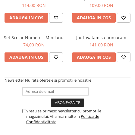
Jucarii de rol
Decoratiuni
114,00 RON
109,00 RON
Jucarii educative
ADAUGA IN COS
ADAUGA IN COS
Figurine jucarii mici
Jucarii electronice
Set Scolar Numere - Miniland
Jucarii interactive
Joc Invatam sa numaram
74,00 RON
141,00 RON
Frumusete si Bijuterii
Jocuri de societate
ADAUGA IN COS
ADAUGA IN COS
Newsletter
Nu rata ofertele si promotiile noastre
Vreau sa primesc newsletter cu promotiile
magazinului. Afla mai multe in
Politica de
Confidentialitate