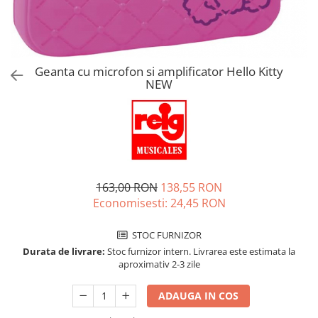
Jucarii de rol
Decoratiuni
Jucarii educative
Figurine jucarii mici
Jucarii electronice
Geanta cu microfon si amplificator Hello Kitty
NEW
Jucarii interactive
Frumusete si Bijuterii
Jocuri de societate
163,00 RON
138,55 RON
Economisesti:
24,45
RON
STOC FURNIZOR
Durata de livrare:
Stoc furnizor intern. Livrarea este estimata la
aproximativ 2-3 zile
ADAUGA IN COS