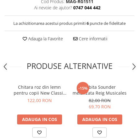
Cod Produs:
MAG-RG1511
Ai nevoie de ajutor?
0747 044 442
La achizitionarea acestui produs primiti
6
puncte de fidelitate
Adauga la Favorite
Cere informatii
PRODUSE ALTERNATIVE
Chitara roz din lemn
Tobita Sounder
-15%
pentru copii New Classic
metalizata Reig Musicales
Toys
122,00 RON
82,00 RON
69,70 RON
ADAUGA IN COS
ADAUGA IN COS