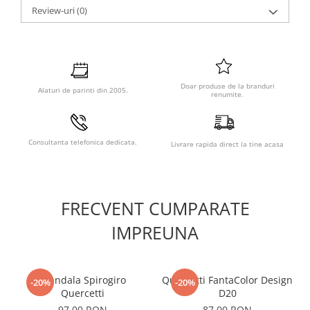
Review-uri
(0)
Doar produse de la branduri
Alaturi de parinti din 2005.
renumite.
Consultanta telefonica dedicata.
Livrare rapida direct la tine acasa
FRECVENT CUMPARATE
IMPREUNA
Mandala Spirogiro
Quercetti FantaColor Design
-20%
-20%
Quercetti
D20
97,00 RON
87,00 RON