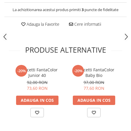
La achizitionarea acestui produs primiti
3
puncte de fidelitate
Adauga la Favorite
Cere informatii
PRODUSE ALTERNATIVE
Quercetti FantaColor
Quercetti FantaColor
-20%
-20%
Junior 40
Baby Bio
92,00 RON
97,00 RON
73,60 RON
77,60 RON
ADAUGA IN COS
ADAUGA IN COS