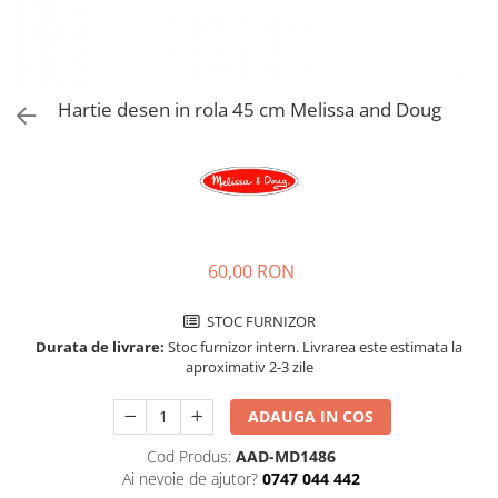
Jucarii de rol
Decoratiuni
Jucarii educative
Figurine jucarii mici
Jucarii electronice
Hartie desen in rola 45 cm Melissa and Doug
Jucarii interactive
Frumusete si Bijuterii
Jocuri de societate
60,00 RON
STOC FURNIZOR
Durata de livrare:
Stoc furnizor intern. Livrarea este estimata la
aproximativ 2-3 zile
ADAUGA IN COS
Cod Produs:
AAD-MD1486
Ai nevoie de ajutor?
0747 044 442