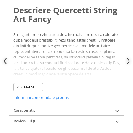
Descriere Quercetti String
Art Fancy
String art - reprezinta arta de a incrucisa fire de ata colorate
dupa modelul prestabilit, rezultand astfel creatii uimitoare
din linii drepte, motive geometrice sau modele artistice
reprezentative. Tot ce trebuie sa faci este sa asezi o plansa
cu model pe tabla perforata, sa introduci piesele tip Peg in
locul potrivit si sa conduci firele colorate de la o piesa tip Peg
la alta, cu ajutorul paiului ce ghideaza firul de ata. Astfel,
creezi in mod magic adevarate opere de arta!
Beneficii educationale
: abilitati motorii fine, dexteritate
VEZI MAI MULT
manuala, gandire creativa, coordonare mana-ochi.
Informatii conformitate produs
Setul Quercetti String Art
Fancy contine:
Caracteristici
Review-uri
(0)
1 tabla perforata,
345 piese tip Peg,