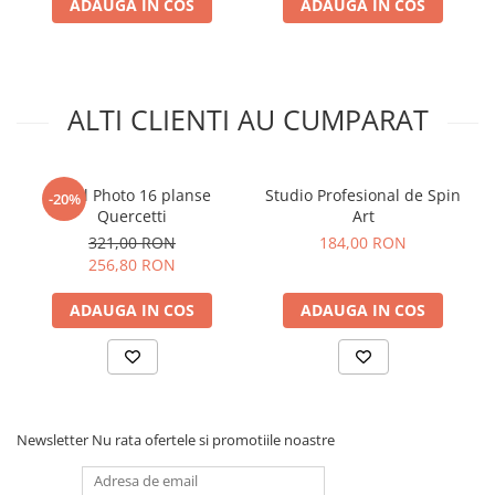
ADAUGA IN COS
ADAUGA IN COS
ALTI CLIENTI AU CUMPARAT
Pixel Photo 16 planse
Studio Profesional de Spin
-20%
Quercetti
Art
321,00 RON
184,00 RON
256,80 RON
ADAUGA IN COS
ADAUGA IN COS
Newsletter
Nu rata ofertele si promotiile noastre