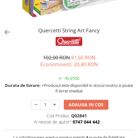
Jucarii de rol
Decoratiuni
Jucarii educative
Figurine jucarii mici
Jucarii electronice
Quercetti String Art Fancy
Jucarii interactive
Frumusete si Bijuterii
102,00 RON
81,60 RON
Jocuri de societate
Economisesti:
20,40
RON
IN STOC
Durata de livrare:
⚡Produsul este disponibil in stocul nostru si poate
fi livrat imediat
ADAUGA IN COS
Cod Produs:
Q02841
Ai nevoie de ajutor?
0747 044 442
La achizitionarea acestui produs primiti
4
puncte de fidelitate