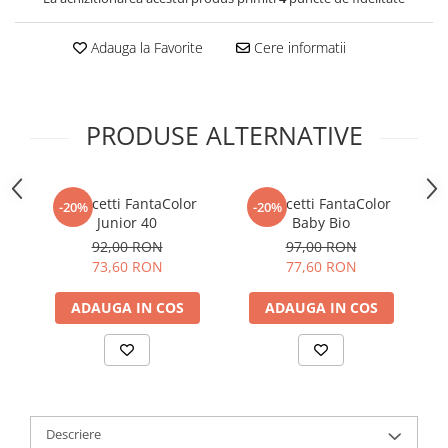
Adauga la Favorite
Cere informatii
PRODUSE ALTERNATIVE
Quercetti FantaColor
Quercetti FantaColor
-20%
-20%
Junior 40
Baby Bio
92,00 RON
97,00 RON
73,60 RON
77,60 RON
ADAUGA IN COS
ADAUGA IN COS
Descriere