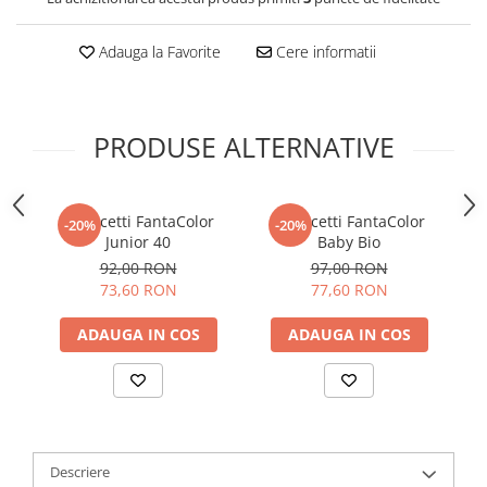
Adauga la Favorite
Cere informatii
PRODUSE ALTERNATIVE
Quercetti FantaColor
Quercetti FantaColor
-20%
-20%
Junior 40
Baby Bio
92,00 RON
97,00 RON
73,60 RON
77,60 RON
ADAUGA IN COS
ADAUGA IN COS
Descriere