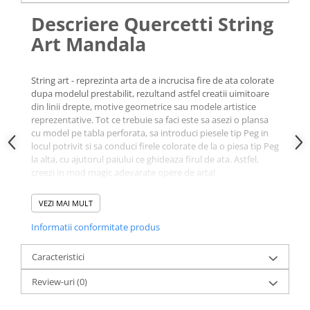
Descriere Quercetti String
Art Mandala
String art - reprezinta arta de a incrucisa fire de ata colorate
dupa modelul prestabilit, rezultand astfel creatii uimitoare
din linii drepte, motive geometrice sau modele artistice
reprezentative. Tot ce trebuie sa faci este sa asezi o plansa
cu model pe tabla perforata, sa introduci piesele tip Peg in
locul potrivit si sa conduci firele colorate de la o piesa tip Peg
la alta, cu ajutorul paiului ce ghideaza firul de ata. Astfel,
creezi in mod magic adevarate opere de arta!
Beneficii educationale:
abilitati motorii fine, dexteritate
VEZI MAI MULT
manuala, gandire creativa, coordonare mana-ochi.
Informatii conformitate produs
Setul Quercetti String Art
Mandala contine:
Caracteristici
Review-uri
(0)
1 tabla perforata in forma de margareta,
210 piese tip Peg colorate,