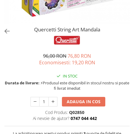
Jucarii de rol
Decoratiuni
Jucarii educative
Figurine jucarii mici
Jucarii electronice
Quercetti String Art Mandala
Jucarii interactive
Frumusete si Bijuterii
96,00 RON
76,80 RON
Jocuri de societate
Economisesti:
19,20
RON
IN STOC
Durata de livrare:
⚡Produsul este disponibil in stocul nostru si poate
fi livrat imediat
ADAUGA IN COS
Cod Produs:
Q02850
Ai nevoie de ajutor?
0747 044 442
La achizitionarea acestui produs primiti
3
puncte de fidelitate