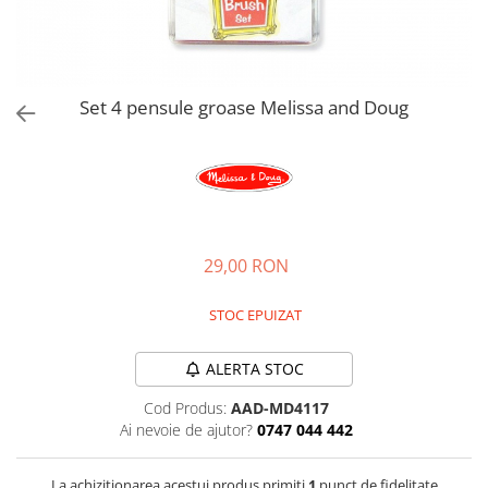
Jucarii de rol
Decoratiuni
Jucarii educative
Figurine jucarii mici
Jucarii electronice
Set 4 pensule groase Melissa and Doug
Jucarii interactive
Frumusete si Bijuterii
Jocuri de societate
29,00 RON
STOC EPUIZAT
ALERTA STOC
Cod Produs:
AAD-MD4117
Ai nevoie de ajutor?
0747 044 442
La achizitionarea acestui produs primiti
1
punct de fidelitate