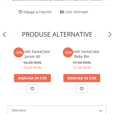
Adauga la Favorite
Cere informatii
PRODUSE ALTERNATIVE
Quercetti FantaColor
Quercetti FantaColor
-20%
-20%
Junior 40
Baby Bio
92,00 RON
97,00 RON
73,60 RON
77,60 RON
ADAUGA IN COS
ADAUGA IN COS
Descriere