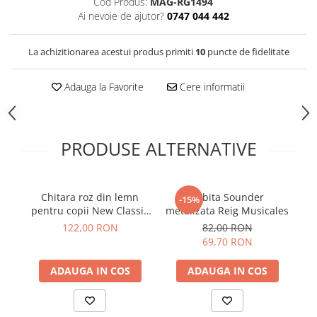
Cod Produs:
MAG-RG1494
Ai nevoie de ajutor?
0747 044 442
La achizitionarea acestui produs primiti
10
puncte de fidelitate
Adauga la Favorite
Cere informatii
PRODUSE ALTERNATIVE
Chitara roz din lemn
Tobita Sounder
M
-15%
pentru copii New Classic
metalizata Reig Musicales
Toys
122,00 RON
82,00 RON
69,70 RON
ADAUGA IN COS
ADAUGA IN COS