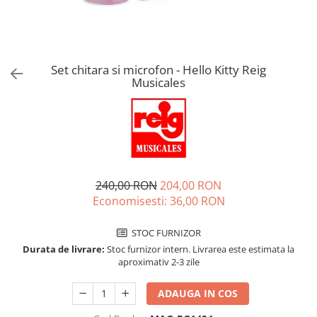
Jucarii de rol
Decoratiuni
Jucarii educative
Figurine jucarii mici
Jucarii electronice
Set chitara si microfon - Hello Kitty Reig
Musicales
Jucarii interactive
Frumusete si Bijuterii
Jocuri de societate
240,00 RON
204,00 RON
Economisesti:
36,00
RON
STOC FURNIZOR
Durata de livrare:
Stoc furnizor intern. Livrarea este estimata la
aproximativ 2-3 zile
ADAUGA IN COS