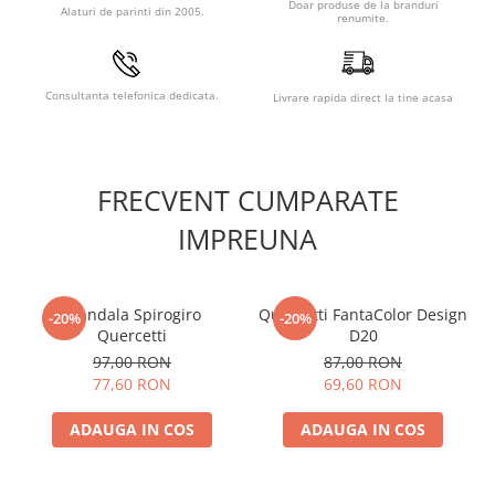
Doar produse de la branduri
Alaturi de parinti din 2005.
renumite.
Consultanta telefonica dedicata.
Livrare rapida direct la tine acasa
FRECVENT CUMPARATE
IMPREUNA
Mandala Spirogiro
Quercetti FantaColor Design
-20%
-20%
Quercetti
D20
97,00 RON
87,00 RON
77,60 RON
69,60 RON
ADAUGA IN COS
ADAUGA IN COS