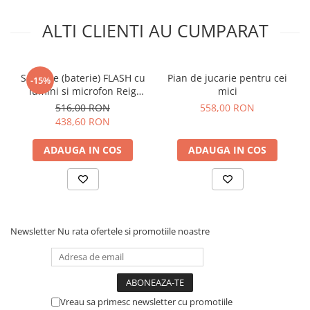
ALTI CLIENTI AU CUMPARAT
Set tobe (baterie) FLASH cu
Pian de jucarie pentru cei
-15%
lumini si microfon Reig
mici
Musicales
516,00 RON
558,00 RON
438,60 RON
ADAUGA IN COS
ADAUGA IN COS
Newsletter
Nu rata ofertele si promotiile noastre
Vreau sa primesc newsletter cu promotiile