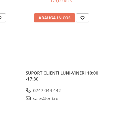
179,00 RON
ADAUGA IN COS
AD
SUPORT CLIENTI
LUNI-VINERI 10:00
-17:30
0747 044 442
sales@erfi.ro