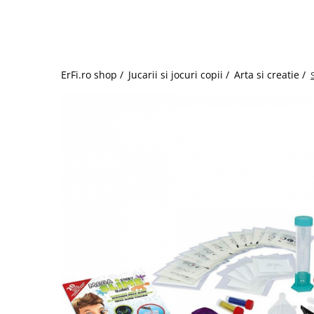
Jucarii de rol
Decoratiuni
Jucarii educative
Figurine jucarii mici
Jucarii electronice
ErFi.ro shop /
Jucarii si jocuri copii /
Arta si creatie /
Jucarii interactive
Frumusete si Bijuterii
Jocuri de societate