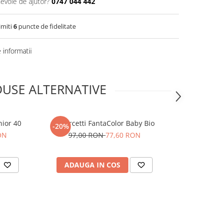
nevoie de ajutor?
0747 044 442
imiti
6
puncte de fidelitate
informatii
USE ALTERNATIVE
nior 40
Quercetti FantaColor Baby Bio
Quercetti F
-20%
-20%
ON
97,00 RON
77,60 RON
48,0
ADAUGA IN COS
ADAUG