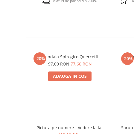
Alaturi de parinti din 2005.
Do
Mandala Spirogiro Quercetti
Quer
-20%
-20%
97,00 RON
77,60 RON
ADAUGA IN COS
Pictura pe numere - Vedere la lac
Sarutu