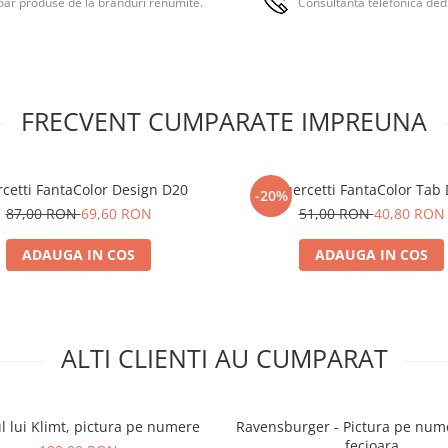
ar produse de la branduri renumite.
Consultanta telefonica ded
A se utiliza sub supraveghere
adult.
FRECVENT CUMPARATE IMPREUNA
cetti FantaColor Design D20
Quercetti FantaColor Tab
-20%
87,00 RON
69,60 RON
51,00 RON
40,80 RON
ADAUGA IN COS
ADAUGA IN COS
ALTI CLIENTI AU CUMPARAT
l lui Klimt, pictura pe numere
Ravensburger - Pictura pe num
fecioara