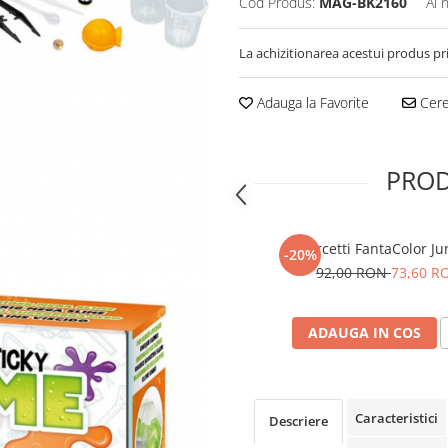
Cod Produs:
MAG-BK2160
Ai 
La achizitionarea acestui produs pr
Adauga la Favorite
Cere 
PROD
Quercetti FantaColor Ju
-20%
92,00 RON
73,60 R
ADAUGA IN COS
Caracteristici
Descriere