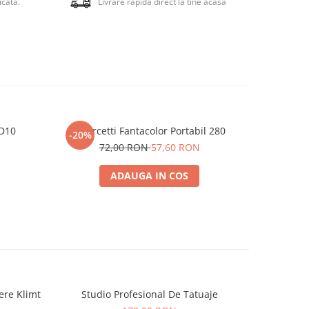
icata.
Livrare rapida direct la tine acasa
a unui
 D10
Quercetti Fantacolor Portabil 280
Fantacolo
-20%
-20%
72,00 RON
57,60 RON
7
ADAUGA IN COS
ere Klimt
Studio Profesional De Tatuaje
Creart - P