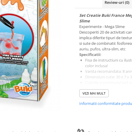
Review-uri
(0)
Set Creatie Buki France Me
Slime
Experimente - Mega Slime
Descoperiti 20 de activitati car
implica diferite tipuri de textu
si sute de combinatii: fosfores
auriu, pufos, ultra-slim, etc
Specificatii
:
Fisa de instructiuni cu ilustr
color inclusa!
Varsta recomandata: 8 ani
Dimensiuni cutie: 30 x 7 x 
Culorile si continutul pot v
usor de la o jucarie la alta!
Avertismente
VEZI MAI MULT
!
Va rugam sa cititi cu atentie si
Informatii conformitate prod
respectati instructiunile de util
siguranta!
Nu este potrivit pentru copiii 
de 36 de luni, datorita partilor
continute, care pot fi inghitite!