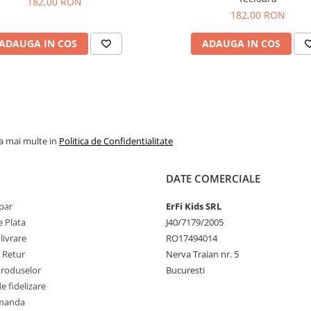
182,00 RON
182,00 RON
ADAUGA IN COS
ADAUGA IN COS
la mai multe in
Politica de Confidentialitate
DATE COMERCIALE
par
ErFi Kids SRL
 Plata
J40/7179/2005
livrare
RO17494014
e Retur
Nerva Traian nr. 5
Produselor
Bucuresti
 fidelizare
omanda