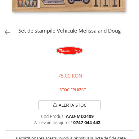
Jucarii de rol
Decoratiuni
Jucarii educative
Figurine jucarii mici
Jucarii electronice
Set de stampile Vehicule Melissa and Doug
Jucarii interactive
Frumusete si Bijuterii
Jocuri de societate
75,00 RON
STOC EPUIZAT
ALERTA STOC
Cod Produs:
AAD-MD2409
Ai nevoie de ajutor?
0747 044 442
La achizitionarea acestui produs primiti
3
puncte de fidelitate