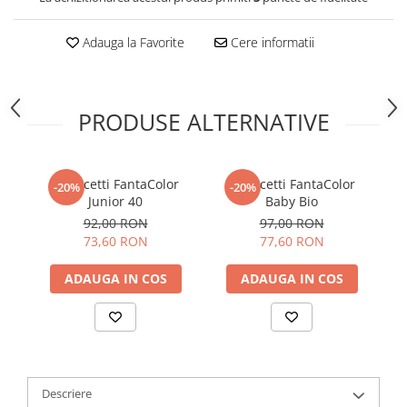
Adauga la Favorite
Cere informatii
PRODUSE ALTERNATIVE
Quercetti FantaColor
Quercetti FantaColor
-20%
-20%
Junior 40
Baby Bio
92,00 RON
97,00 RON
73,60 RON
77,60 RON
ADAUGA IN COS
ADAUGA IN COS
Descriere