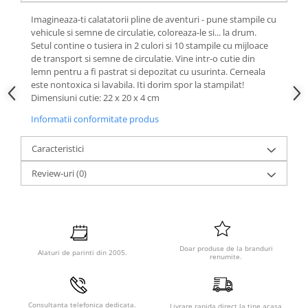
Imagineaza-ti calatatorii pline de aventuri - pune stampile cu
vehicule si semne de circulatie, coloreaza-le si... la drum.
Setul contine o tusiera in 2 culori si 10 stampile cu mijloace
de transport si semne de circulatie. Vine intr-o cutie din
lemn pentru a fi pastrat si depozitat cu usurinta. Cerneala
este nontoxica si lavabila. Iti dorim spor la stampilat!
Dimensiuni cutie: 22 x 20 x 4 cm
Informatii conformitate produs
Caracteristici
Review-uri
(0)
Doar produse de la branduri
Alaturi de parinti din 2005.
renumite.
Consultanta telefonica dedicata.
Livrare rapida direct la tine acasa