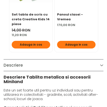
Set tabla de scris cu
Panoul clasei -
Ta
creta Creative Kids 14
Vremea
de
piese
170,00 RON
97
14,00 RON
11,20 RON
Adauga in cos
Adauga in cos
Descriere
Descriere Tablita metalica si accesorii
Miniland
Este un set foarte util pentru uz individual sau pentru
utilizarea in colectivitati - gradinite, scoli, activitati after-
school, locuri de joaca.