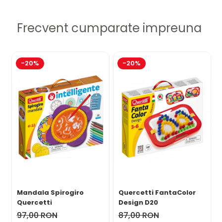
Frecvent cumparate impreuna
-20%
-20%
Mandala Spirogiro
Quercetti FantaColor
Quercetti
Design D20
97,00 RON
87,00 RON