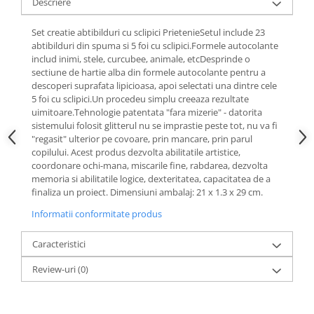
Descriere
Set creatie abtibilduri cu sclipici PrietenieSetul include 23
abtibilduri din spuma si 5 foi cu sclipici.Formele autocolante
includ inimi, stele, curcubee, animale, etcDesprinde o
sectiune de hartie alba din formele autocolante pentru a
descoperi suprafata lipicioasa, apoi selectati una dintre cele
5 foi cu sclipici.Un procedeu simplu creeaza rezultate
uimitoare.Tehnologie patentata "fara mizerie" - datorita
sistemului folosit glitterul nu se imprastie peste tot, nu va fi
"regasit" ulterior pe covoare, prin mancare, prin parul
copilului. Acest produs dezvolta abilitatile artistice,
coordonare ochi-mana, miscarile fine, rabdarea, dezvolta
memoria si abilitatile logice, dexteritatea, capacitatea de a
finaliza un proiect. Dimensiuni ambalaj: 21 x 1.3 x 29 cm.
Informatii conformitate produs
Caracteristici
Review-uri
(0)