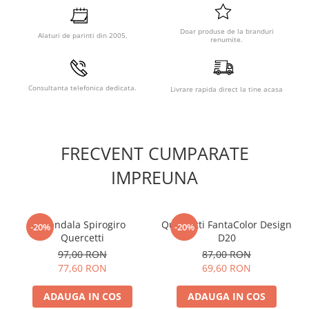
Doar produse de la branduri
Alaturi de parinti din 2005.
renumite.
Consultanta telefonica dedicata.
Livrare rapida direct la tine acasa
FRECVENT CUMPARATE
IMPREUNA
Mandala Spirogiro
Quercetti FantaColor Design
-20%
-20%
Quercetti
D20
97,00 RON
87,00 RON
77,60 RON
69,60 RON
ADAUGA IN COS
ADAUGA IN COS