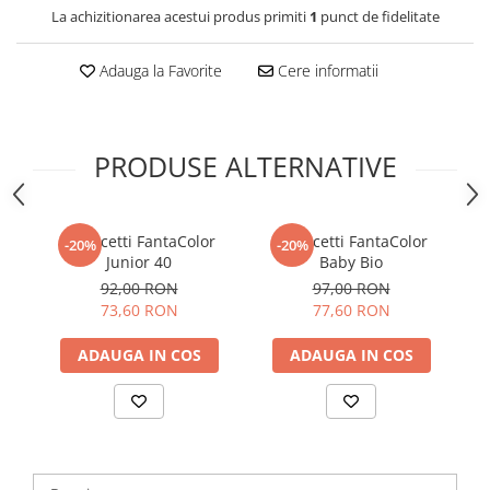
La achizitionarea acestui produs primiti
1
punct de fidelitate
Adauga la Favorite
Cere informatii
PRODUSE ALTERNATIVE
Quercetti FantaColor
Quercetti FantaColor
-20%
-20%
Junior 40
Baby Bio
92,00 RON
97,00 RON
73,60 RON
77,60 RON
ADAUGA IN COS
ADAUGA IN COS