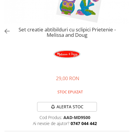
Jucarii de rol
Decoratiuni
Jucarii educative
Figurine jucarii mici
Jucarii electronice
Set creatie abtibilduri cu sclipici Prietenie -
Melissa and Doug
Jucarii interactive
Frumusete si Bijuterii
Jocuri de societate
29,00 RON
STOC EPUIZAT
ALERTA STOC
Cod Produs:
AAD-MD9500
Ai nevoie de ajutor?
0747 044 442